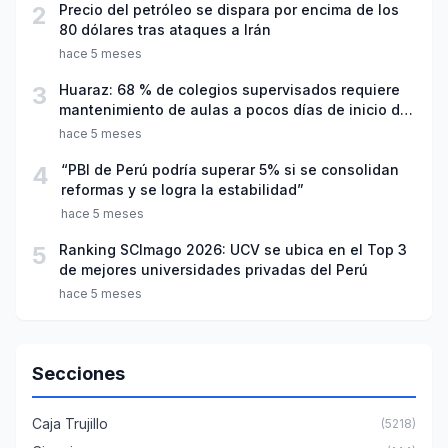
2
Precio del petróleo se dispara por encima de los
80 dólares tras ataques a Irán
hace 5 meses
3
Huaraz: 68 % de colegios supervisados requiere
mantenimiento de aulas a pocos días de inicio del
año escolar 2026
hace 5 meses
4
“PBI de Perú podría superar 5% si se consolidan
reformas y se logra la estabilidad”
hace 5 meses
5
Ranking SCImago 2026: UCV se ubica en el Top 3
de mejores universidades privadas del Perú
hace 5 meses
Secciones
Caja Trujillo
(5218)