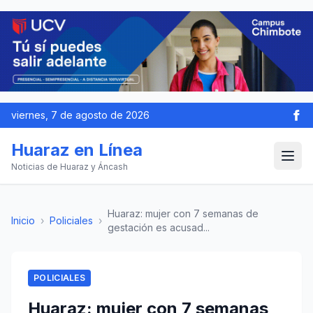
viernes, 7 de agosto de 2026
Huaraz en Línea
Noticias de Huaraz y Áncash
Huaraz: mujer con 7 semanas de
Inicio
›
Policiales
›
gestación es acusad...
POLICIALES
Huaraz: mujer con 7 semanas