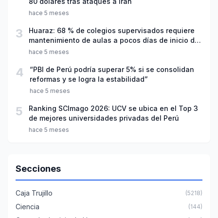
80 dólares tras ataques a Irán
hace 5 meses
3
Huaraz: 68 % de colegios supervisados requiere
mantenimiento de aulas a pocos días de inicio del
año escolar 2026
hace 5 meses
4
“PBI de Perú podría superar 5% si se consolidan
reformas y se logra la estabilidad”
hace 5 meses
5
Ranking SCImago 2026: UCV se ubica en el Top 3
de mejores universidades privadas del Perú
hace 5 meses
Secciones
Caja Trujillo
(5218)
Ciencia
(144)