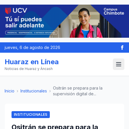
jueves, 6 de agosto de 2026
Huaraz en Línea
Noticias de Huaraz y Áncash
Ositrán se prepara para la
Inicio
›
Institucionales
›
supervisión digital de...
INSTITUCIONALES
Ositrán se prepara para la