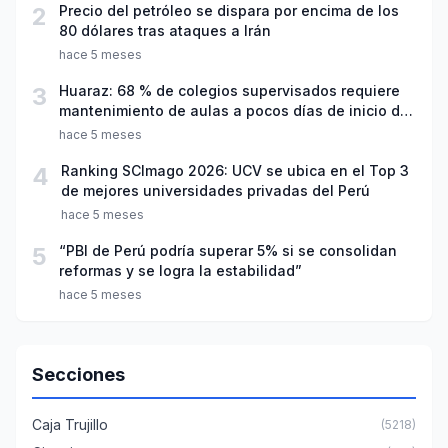
2
Precio del petróleo se dispara por encima de los
80 dólares tras ataques a Irán
hace 5 meses
3
Huaraz: 68 % de colegios supervisados requiere
mantenimiento de aulas a pocos días de inicio del
año escolar 2026
hace 5 meses
4
Ranking SCImago 2026: UCV se ubica en el Top 3
de mejores universidades privadas del Perú
hace 5 meses
5
“PBI de Perú podría superar 5% si se consolidan
reformas y se logra la estabilidad”
hace 5 meses
Secciones
Caja Trujillo
(5218)