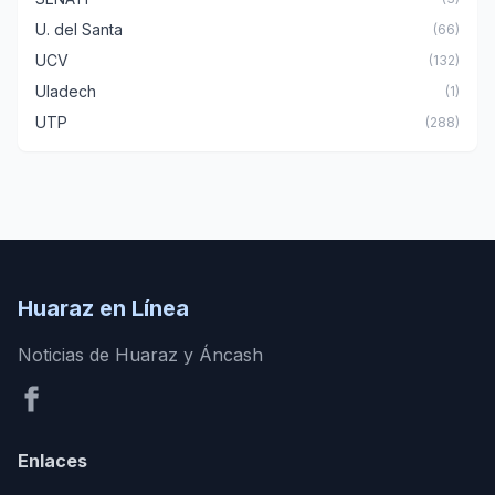
U. del Santa
(66)
UCV
(132)
Uladech
(1)
UTP
(288)
Huaraz en Línea
Noticias de Huaraz y Áncash
Enlaces