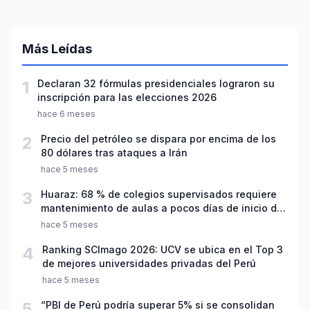
Más Leídas
1
Declaran 32 fórmulas presidenciales lograron su
inscripción para las elecciones 2026
hace 6 meses
2
Precio del petróleo se dispara por encima de los
80 dólares tras ataques a Irán
hace 5 meses
3
Huaraz: 68 % de colegios supervisados requiere
mantenimiento de aulas a pocos días de inicio del
año escolar 2026
hace 5 meses
4
Ranking SCImago 2026: UCV se ubica en el Top 3
de mejores universidades privadas del Perú
hace 5 meses
5
“PBI de Perú podría superar 5% si se consolidan