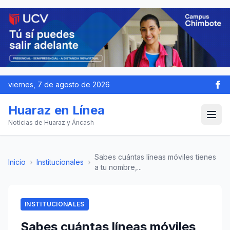
viernes, 7 de agosto de 2026
Huaraz en Línea
Noticias de Huaraz y Áncash
Sabes cuántas líneas móviles tienes
Inicio
›
Institucionales
›
a tu nombre,...
INSTITUCIONALES
Sabes cuántas líneas móviles