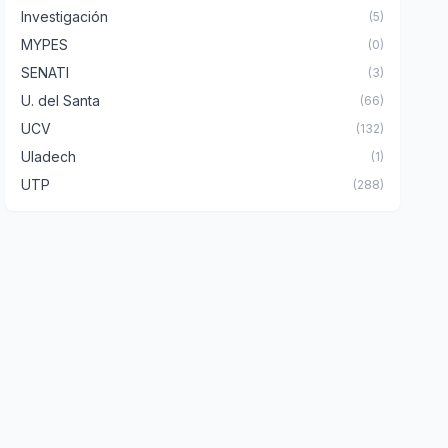
Investigación
(5)
MYPES
(0)
SENATI
(3)
U. del Santa
(66)
UCV
(132)
Uladech
(1)
UTP
(288)