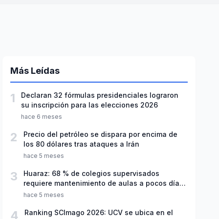
Más Leídas
1
Declaran 32 fórmulas presidenciales lograron
su inscripción para las elecciones 2026
hace 6 meses
2
Precio del petróleo se dispara por encima de
los 80 dólares tras ataques a Irán
hace 5 meses
3
Huaraz: 68 % de colegios supervisados
requiere mantenimiento de aulas a pocos días
de inicio del año escolar 2026
hace 5 meses
4
Ranking SCImago 2026: UCV se ubica en el