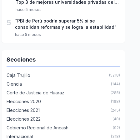
Top 3 de mejores universidades privadas del
Perú
hace 5 meses
5
“PBI de Perú podría superar 5% si se
consolidan reformas y se logra la estabilidad”
hace 5 meses
Secciones
Caja Trujillo
(5218)
Ciencia
(144)
Corte de Justicia de Huaraz
(285)
Elecciones 2020
(168)
Elecciones 2021
(245)
Elecciones 2022
(48)
Gobierno Regional de Áncash
(92)
Internacional
(318)