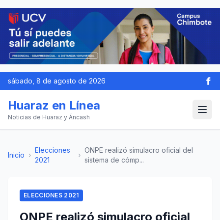
sábado, 8 de agosto de 2026
Huaraz en Línea
Noticias de Huaraz y Áncash
Elecciones
ONPE realizó simulacro oficial del
Inicio
›
›
2021
sistema de cómp...
ELECCIONES 2021
ONPE realizó simulacro oficial