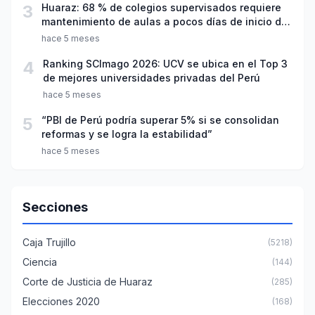
3
Huaraz: 68 % de colegios supervisados requiere
mantenimiento de aulas a pocos días de inicio del
año escolar 2026
hace 5 meses
4
Ranking SCImago 2026: UCV se ubica en el Top 3
de mejores universidades privadas del Perú
hace 5 meses
5
“PBI de Perú podría superar 5% si se consolidan
reformas y se logra la estabilidad”
hace 5 meses
Secciones
Caja Trujillo
(5218)
Ciencia
(144)
Corte de Justicia de Huaraz
(285)
Elecciones 2020
(168)